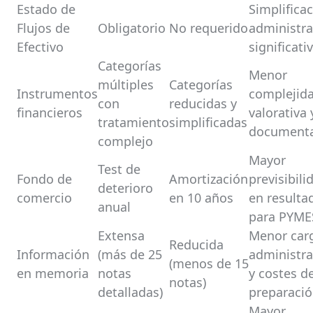
Estado de
Simplifica
Flujos de
Obligatorio
No requerido
administra
Efectivo
significati
Categorías
Menor
múltiples
Categorías
Instrumentos
complejid
con
reducidas y
financieros
valorativa 
tratamiento
simplificadas
documenta
complejo
Mayor
Test de
Fondo de
Amortización
previsibili
deterioro
comercio
en 10 años
en resulta
anual
para PYME
Extensa
Menor car
Reducida
Información
(más de 25
administra
(menos de 15
en memoria
notas
y costes d
notas)
detalladas)
preparaci
Mayor