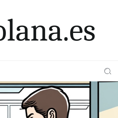
olana.es
Searc
0 comments
Share