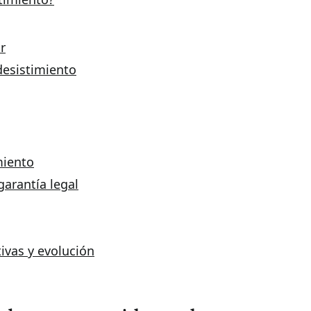
r
desistimiento
miento
arantía legal
tivas y evolución