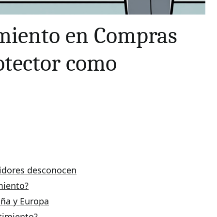
imiento en Compras
otector como
idores desconocen
miento?
aña y Europa
timiento?