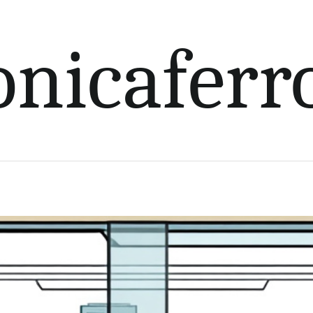
nicaferr
to (compras online)