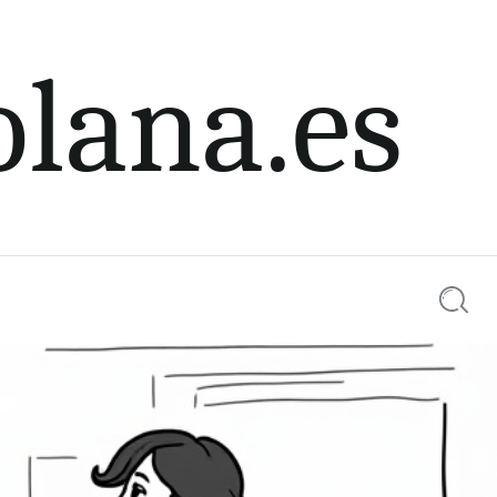
olana.es
Searc
0 comments
Share