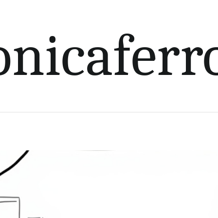
nicaferr
paro