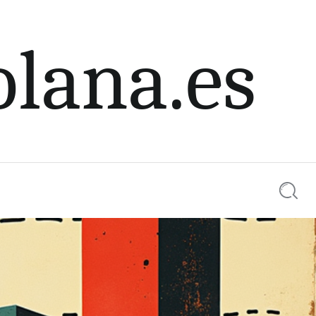
olana.es
Searc
iales.
0 comments
Share