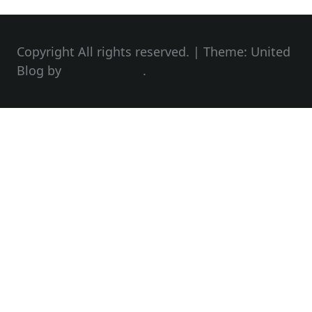
Copyright All rights reserved.
|
Theme: United
Blog by
Unitedtheme
.